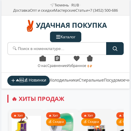
Тюмень
RUB
Доставка
Опт и скидки
Мастерские
Статьи
+7 (3452) 500-686
УДАЧНАЯ ПОКУПКА
Каталог
О нас
Сравнение
Избранное
0 ₽
🔥🆕💰 Новинки
Холодильники
Стиральные
Посудомоеч
🔥 ХИТЫ ПРОДАЖ
🔥 Хит
🔥 Хит
🔥 Хит
💰 Скидка
💰 Скидка
💰 Скидка