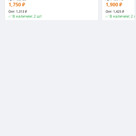
1,750 ₽
1,900 ₽
Опт: 1,313 ₽
Опт: 1,425 ₽
✅ В наличии: 2 шт
✅ В наличии: 2 
❤️
📊
📤
📖
−
+
−
+
В корзину
📖 Статья
📖 Статья
Блендеры
Блендеры
Блендер Econ Eco-315Hb
Блендер Econ Eco
★★★★★
4.9
★★★★★
4.9
Арт: 458414
Арт: 458418