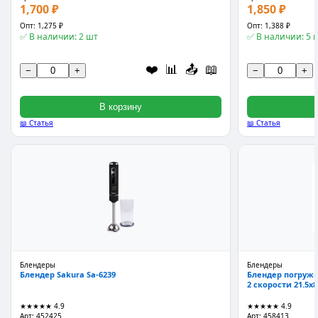
1,700 ₽
1,850 ₽
Опт: 1,275 ₽
Опт: 1,388 ₽
✅ В наличии: 2 шт
✅ В наличии: 5 
❤️
📊
📤
📖
−
+
−
+
В корзину
📖 Статья
📖 Статья
Блендеры
Блендеры
Блендер Sakura Sa-6239
Блендер погружн
2 скорости 21.5x8
★★★★★
4.9
★★★★★
4.9
Арт: 452425
Арт: 458413