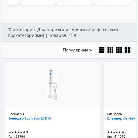
для бассейна
съемной
пластик 1-мес...
9001V
и...
ручкой лито...
аккумул
📁 категория: Для нарезки и смешивания (со всеми
подкатегориями) | Товаров: 159
Популярные
Блендеры
Блендеры
Блендер Econ Eco-201Hb
Блендер Centek C
★★★★★
4.9
★★★★★
4.9
Арт: 59764
Арт: 411010