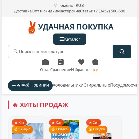
Тюмень
RUB
Доставка
Опт и скидки
Мастерские
Статьи
+7 (3452) 500-686
УДАЧНАЯ ПОКУПКА
Каталог
О нас
Сравнение
Избранное
0 ₽
🔥🆕💰 Новинки
Холодильники
Стиральные
Посудомоеч
🔥 ХИТЫ ПРОДАЖ
🔥 Хит
🔥 Хит
🔥 Хит
💰 Скидка
💰 Скидка
💰 Скидка