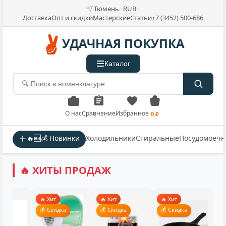
Тюмень
RUB
Доставка
Опт и скидки
Мастерские
Статьи
+7 (3452) 500-686
УДАЧНАЯ ПОКУПКА
Каталог
О нас
Сравнение
Избранное
0 ₽
🔥🆕💰 Новинки
Холодильники
Стиральные
Посудомоеч
🔥 ХИТЫ ПРОДАЖ
🔥 Хит
🔥 Хит
🔥 Хит
💰 Скидка
💰 Скидка
💰 Скидка