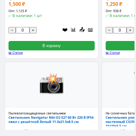
1,500 ₽
1,250 ₽
Опт: 1,125 ₽
Опт: 938 ₽
✅ В наличии: 1 шт
✅ В наличии: 1 
❤️
📊
📤
📖
−
+
−
+
В корзину
📖 Статья
📖 Статья
Пылевлагозащищённые светильники
На солнечных бата
Светильник Navigator Nbl-O2 E27 60 Вт 220 В IP54
Светильник ули
овал с решёткой белый 11.3x21.5x8.5 см
настенный СОЛН
31x10x5.5 см
★★★★★
4.9
★★★★★
4.9
Арт: 80747
Арт: 516181