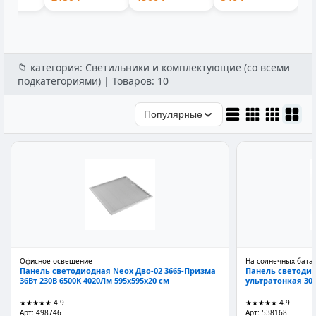
ссейна
съемной
пластик 1-мес...
9001V
ручкой лито...
аккумуляторн...
📁 категория: Светильники и комплектующие (со всеми
подкатегориями) | Товаров: 10
Популярные
Офисное освещение
На солнечных бата
Панель светодиодная Neox Дво-02 3665-Призма
Панель светодио
36Вт 230В 6500К 4020Лм 595x595x20 см
ультратонкая 300
★★★★★
4.9
★★★★★
4.9
Арт: 498746
Арт: 538168