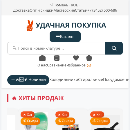
Тюмень
RUB
Доставка
Опт и скидки
Мастерские
Статьи
+7 (3452) 500-686
УДАЧНАЯ ПОКУПКА
Каталог
О нас
Сравнение
Избранное
0 ₽
🔥🆕💰 Новинки
Холодильники
Стиральные
Посудомоеч
🔥 ХИТЫ ПРОДАЖ
🔥 Хит
🔥 Хит
🔥 Хит
💰 Скидка
💰 Скидка
💰 Скидка