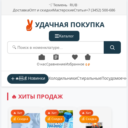
Тюмень
RUB
Доставка
Опт и скидки
Мастерские
Статьи
+7 (3452) 500-686
УДАЧНАЯ ПОКУПКА
Каталог
О нас
Сравнение
Избранное
0 ₽
🔥🆕💰 Новинки
Холодильники
Стиральные
Посудомоеч
🔥 ХИТЫ ПРОДАЖ
🔥 Хит
🔥 Хит
🔥 Хит
💰 Скидка
💰 Скидка
💰 Скидка