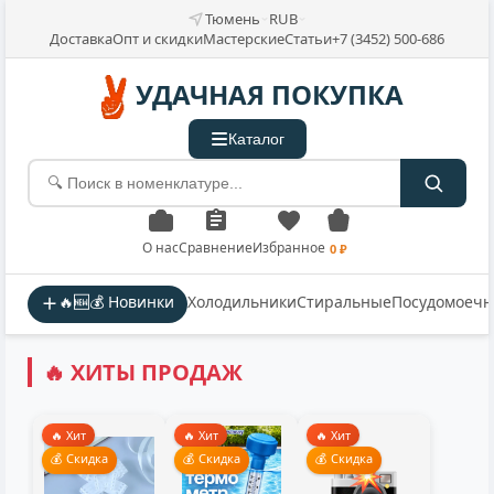
Тюмень
RUB
Доставка
Опт и скидки
Мастерские
Статьи
+7 (3452) 500-686
УДАЧНАЯ ПОКУПКА
Каталог
О нас
Сравнение
Избранное
0 ₽
🔥🆕💰 Новинки
Холодильники
Стиральные
Посудомоеч
🔥 ХИТЫ ПРОДАЖ
🔥 Хит
🔥 Хит
🔥 Хит
💰 Скидка
💰 Скидка
💰 Скидка