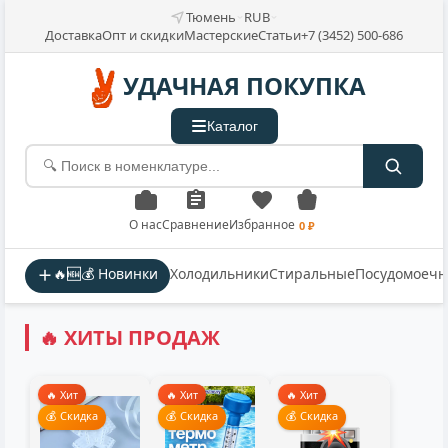
Тюмень
RUB
Доставка
Опт и скидки
Мастерские
Статьи
+7 (3452) 500-686
УДАЧНАЯ ПОКУПКА
Каталог
О нас
Сравнение
Избранное
0 ₽
🔥🆕💰 Новинки
Холодильники
Стиральные
Посудомоеч
🔥 ХИТЫ ПРОДАЖ
🔥 Хит
🔥 Хит
🔥 Хит
💰 Скидка
💰 Скидка
💰 Скидка