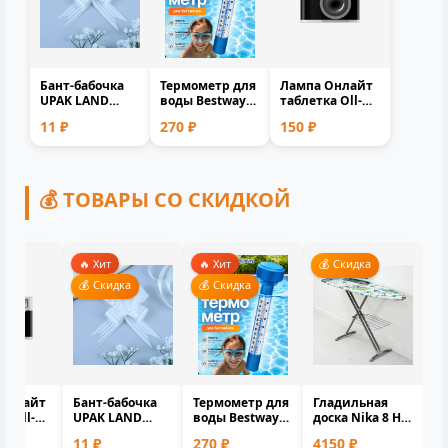
Бант-бабочка
Термометр для
Лампа Онлайт
UPAK LAND
воды Bestway
таблетка Оll-
№1.8 белый
58072 BW
Gx53-15-230-4K
11 ₽
270 ₽
150 ₽
полипропилен
плавающий
61905 белый
1.8см 0.1x1.7...
для бассейна
матовая...
и...
💰 ТОВАРЫ СО СКИДКОЙ
🔥 Хит
🔥 Хит
💰 Скидка
ка
💰 Скидка
💰 Скидка
Онлайт
Бант-бабочка
Термометр для
Гладильная
а Оll-
UPAK LAND
воды Bestway
доска Nika 8 Н8
-230-4K
№1.8 белый
58072 BW
напольная
11 ₽
270 ₽
4150 ₽
белый
полипропилен
плавающий
122.5x40 см