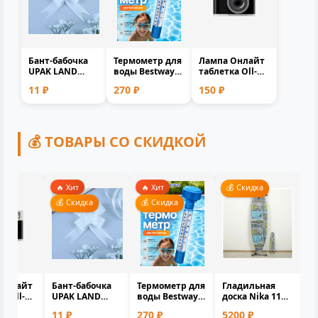
Бант-бабочка
Термометр для
Лампа Онлайт
UPAK LAND
воды Bestway
таблетка Оll-
№1.8 белый
58072 BW
Gx53-15-230-4K
11 ₽
270 ₽
150 ₽
полипропилен
плавающий
61905 белый
1.8см 0.1x1.7...
для бассейна
матовая...
и...
💰 ТОВАРЫ СО СКИДКОЙ
🔥 Хит
🔥 Хит
💰 Скидка
ка
💰 Скидка
💰 Скидка
Онлайт
Бант-бабочка
Термометр для
Гладильная
а Оll-
UPAK LAND
воды Bestway
доска Nika 11
-230-4K
№1.8 белый
58072 BW
Н11/Нт11
11 ₽
270 ₽
5200 ₽
белый
полипропилен
плавающий
разноцветная