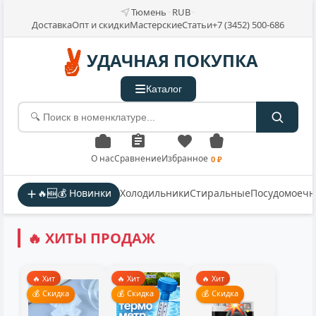
Тюмень
RUB
Доставка
Опт и скидки
Мастерские
Статьи
+7 (3452) 500-686
УДАЧНАЯ ПОКУПКА
Каталог
О нас
Сравнение
Избранное
0 ₽
🔥🆕💰 Новинки
Холодильники
Стиральные
Посудомоеч
🔥 ХИТЫ ПРОДАЖ
🔥 Хит
🔥 Хит
🔥 Хит
💰 Скидка
💰 Скидка
💰 Скидка