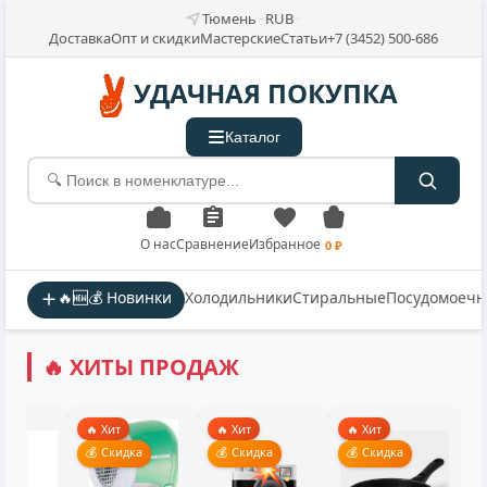
Тюмень
RUB
Доставка
Опт и скидки
Мастерские
Статьи
+7 (3452) 500-686
УДАЧНАЯ ПОКУПКА
Каталог
О нас
Сравнение
Избранное
0 ₽
🔥🆕💰 Новинки
Холодильники
Стиральные
Посудомоеч
🔥 ХИТЫ ПРОДАЖ
🔥 Хит
🔥 Хит
🔥 Хит
💰 Скидка
💰 Скидка
💰 Скидка