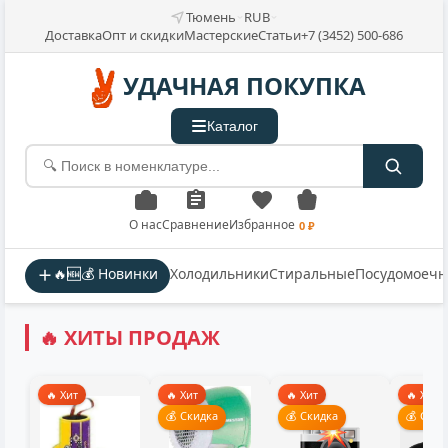
Тюмень
RUB
Доставка
Опт и скидки
Мастерские
Статьи
+7 (3452) 500-686
УДАЧНАЯ ПОКУПКА
Каталог
О нас
Сравнение
Избранное
0 ₽
🔥🆕💰 Новинки
Холодильники
Стиральные
Посудомоеч
🔥 ХИТЫ ПРОДАЖ
🔥 Хит
🔥 Хит
🔥 Хит
🔥 Хит
💰 Скидка
💰 Скидка
💰 Скид