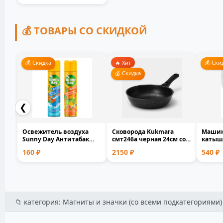
💰 ТОВАРЫ СО СКИДКОЙ
💰 Скидка
🔥 Хит
💰 Ски
💰 Скидка
❮
Освежитель воздуха
Сковорода Kukmara
Машин
Sunny Day Антитабак
смт246а черная 24см со
катышк
Сочный цитрус 300мл 5...
съемной ручкой лито...
9001V 
160 ₽
2150 ₽
540 ₽
📁 категория: Магниты и значки (со всеми подкатегориями) 