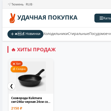
Тюмень
RUB
УДАЧНАЯ ПОКУПКА
Ката
🔥🆕💰 Новинки
Холодильники
Стиральные
Посудомоеч
🔥 ХИТЫ ПРОДАЖ
🔥 Хит
💰 Скидка
❮
Сковорода Kukmara
смт246а черная 24см со
съемной ручкой лито...
2150 ₽