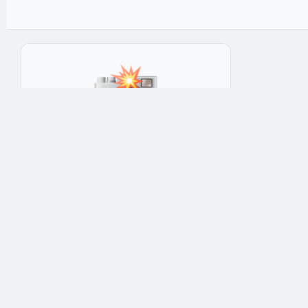
Магниты и значки
Магнит сувенирный Восток голограмма
Попугай 50х75мм пластик 10x15x1 см
★★★★★
4.9
Арт: 4192
9 ₽
Опт: 6 ₽
✅ В наличии: 1 шт