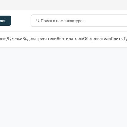
лог
ные
Духовки
Водонагреватели
Вентиляторы
Обогреватели
Плиты
Т