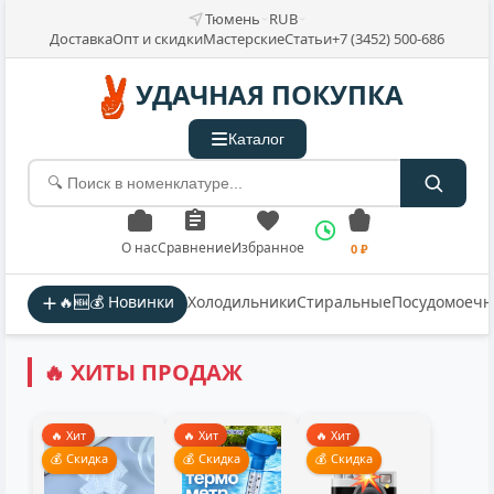
Тюмень
RUB
Доставка
Опт и скидки
Мастерские
Статьи
+7 (3452) 500-686
УДАЧНАЯ ПОКУПКА
Каталог
О нас
Сравнение
Избранное
0 ₽
🔥🆕💰 Новинки
Холодильники
Стиральные
Посудомоеч
🔥 ХИТЫ ПРОДАЖ
🔥 Хит
🔥 Хит
🔥 Хит
💰 Скидка
💰 Скидка
💰 Скидка