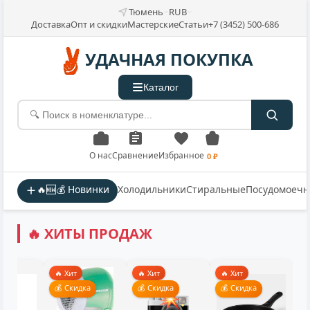
Тюмень
RUB
Доставка
Опт и скидки
Мастерские
Статьи
+7 (3452) 500-686
УДАЧНАЯ ПОКУПКА
Каталог
О нас
Сравнение
Избранное
0 ₽
🔥🆕💰 Новинки
Холодильники
Стиральные
Посудомоеч
🔥 ХИТЫ ПРОДАЖ
🔥 Хит
🔥 Хит
🔥 Хит
💰 Скидка
💰 Скидка
💰 Скидка