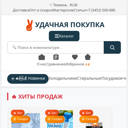
Тюмень
RUB
Доставка
Опт и скидки
Мастерские
Статьи
+7 (3452) 500-686
УДАЧНАЯ ПОКУПКА
Каталог
О нас
Сравнение
Избранное
0 ₽
🔥🆕💰 Новинки
Холодильники
Стиральные
Посудомоеч
🔥 ХИТЫ ПРОДАЖ
🔥 Хит
🔥 Хит
🔥 Хит
💰 Скидка
💰 Скидка
💰 Скидка