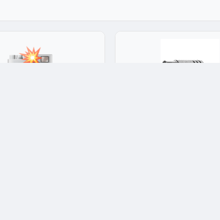
торные батареи
Разъёмы и коннекторы
рная батарея Delta DT 4003
Антенное гнездо Dori металл,
.3 Ач 4 В 4.5x4x2.1 см
защитой, 1шт в блистере
4.9
★★★★★
4.9
21
Арт: 453848
55 ₽
Опт: 36 ₽
 7 шт
✅ В наличии: 4 шт