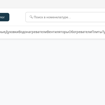
лог
ные
Духовки
Водонагреватели
Вентиляторы
Обогреватели
Плиты
Т