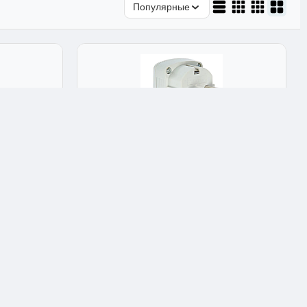
Популярные
Электрические вилки
 с
Вилка с выключателем UNIVersal, 16 А, с
заземлением, белая
★★★★★
4.9
Арт: 8192
250 ₽
Опт: 175 ₽
✅ В наличии: 2 шт