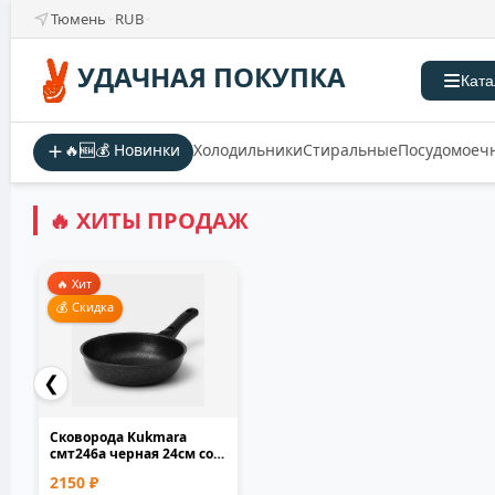
Тюмень
RUB
УДАЧНАЯ ПОКУПКА
Ката
🔥🆕💰 Новинки
Холодильники
Стиральные
Посудомоеч
🔥 ХИТЫ ПРОДАЖ
🔥 Хит
💰 Скидка
❮
Сковорода Kukmara
смт246а черная 24см со
съемной ручкой лито...
2150 ₽