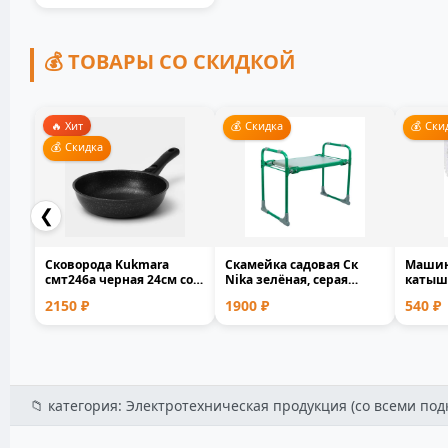
💰 ТОВАРЫ СО СКИДКОЙ
🔥 Хит
💰 Скидка
💰 Ски
💰 Скидка
❮
Сковорода Kukmara
Скамейка садовая Ск
Машин
смт246а черная 24см со
Nika зелёная, серая
катышк
съемной ручкой лито...
металл пластик 1-мес...
9001V 
2150 ₽
1900 ₽
540 ₽
📁 категория: Электротехническая продукция (со всеми под