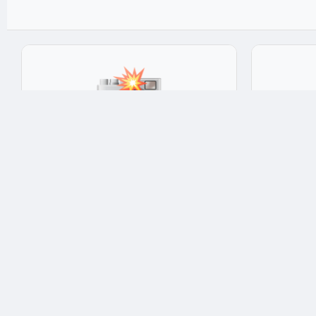
Коробка установочная
Аккумуля
Коробка распаячная ЭРА У191 скрытой
Аккумулято
установки 102x15 мм IP20
кислотная 0
★★★★★
4.9
★★★★★
Арт: 535304
Арт: 4156
75 ₽
230 ₽
Опт: 49 ₽
Опт: 161 ₽
✅ В наличии: 17 шт
✅ В наличии: