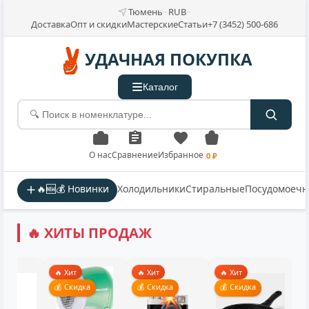
Тюмень
RUB
Доставка
Опт и скидки
Мастерские
Статьи
+7 (3452) 500-686
УДАЧНАЯ ПОКУПКА
Каталог
О нас
Сравнение
Избранное
0 ₽
🔥🆕💰 Новинки
Холодильники
Стиральные
Посудомоеч
🔥 ХИТЫ ПРОДАЖ
🔥 Хит
🔥 Хит
🔥 Хит
💰 Скидка
💰 Скидка
💰 Скидка