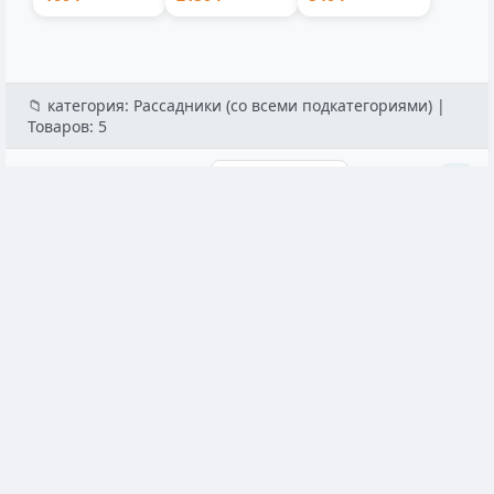
300мл 5...
съемной
9001V
ручкой лито...
аккумуляторн...
📁 категория: Рассадники (со всеми подкатегориями) |
Товаров: 5
Популярные
Горшки для рассады
Поддоны для расса
Набор для рассады стакан 320 мл 18 шт поддон
Поддон для рас
зелёныйgo чёрный 26x50x8.5 см
пластик 53x34x5 
★★★★★
4.9
★★★★★
4.9
Арт: 520558
Арт: 7482