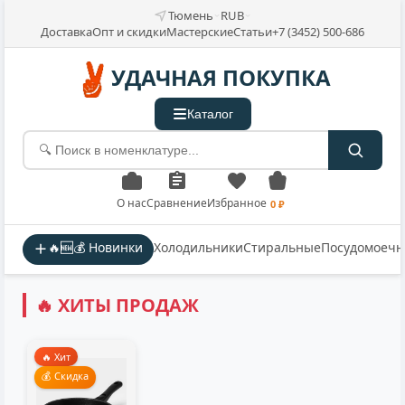
Тюмень
RUB
Доставка
Опт и скидки
Мастерские
Статьи
+7 (3452) 500-686
УДАЧНАЯ ПОКУПКА
Каталог
О нас
Сравнение
Избранное
0 ₽
🔥🆕💰 Новинки
Холодильники
Стиральные
Посудомоеч
🔥 ХИТЫ ПРОДАЖ
🔥 Хит
💰 Скидка