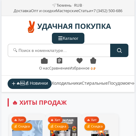
Тюмень
RUB
Доставка
Опт и скидки
Мастерские
Статьи
+7 (3452) 500-686
УДАЧНАЯ ПОКУПКА
Каталог
О нас
Сравнение
Избранное
0 ₽
🔥🆕💰 Новинки
Холодильники
Стиральные
Посудомоеч
🔥 ХИТЫ ПРОДАЖ
🔥 Хит
🔥 Хит
🔥 Хит
💰 Скидка
💰 Скидка
💰 Скидка