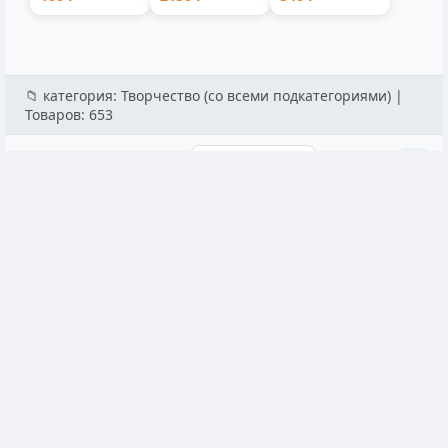
300мл 5...
съемной
9001V
ручкой лито...
аккумуляторн...
📁 категория: Творчество (со всеми подкатегориями) |
Товаров: 653
Популярные
Наборы алмазной мозаики
Наборы алмазной м
Алмазная вышивка с полным заполнением
Алмазная мозаи
Павлины 40*50 см, на раме 6943187
30x40 см 16 цвет
★★★★★
4.9
★★★★★
4.9
Арт: 471166
Арт: 471143