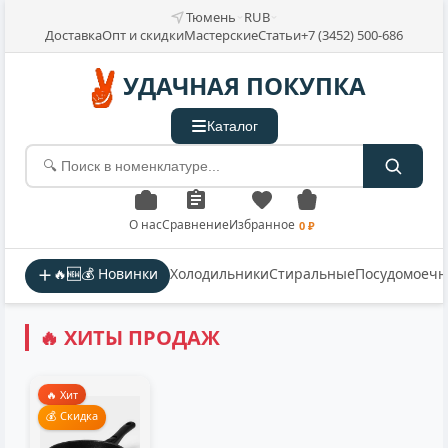
Тюмень
RUB
Доставка
Опт и скидки
Мастерские
Статьи
+7 (3452) 500-686
УДАЧНАЯ ПОКУПКА
Каталог
О нас
Сравнение
Избранное
0 ₽
🔥🆕💰 Новинки
Холодильники
Стиральные
Посудомоеч
🔥 ХИТЫ ПРОДАЖ
🔥 Хит
💰 Скидка