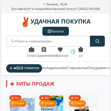
Тюмень
RUB
Доставка
Опт и скидки
Мастерские
Статьи
+7 (3452) 500-686
УДАЧНАЯ ПОКУПКА
Каталог
О нас
Сравнение
Избранное
0 ₽
🔥🆕💰 Новинки
Холодильники
Стиральные
Посудомоеч
🔥 ХИТЫ ПРОДАЖ
🔥 Хит
🔥 Хит
🔥 Хит
💰 Скидка
💰 Скидка
💰 Скидка