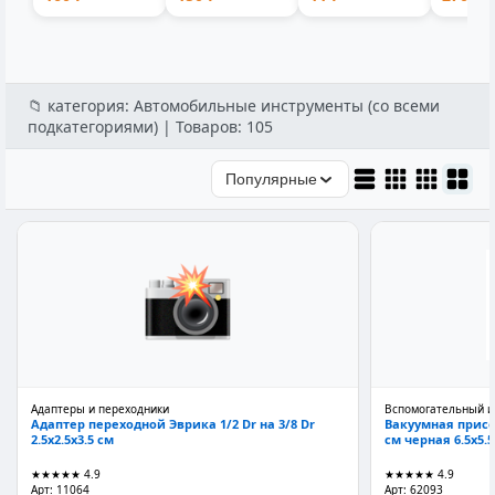
300мл 5...
матовая...
1.8см 0.1x1.7...
для ба
и...
📁 категория: Автомобильные инструменты (со всеми
подкатегориями) | Товаров: 105
Популярные
Адаптеры и переходники
Вспомогательный и
Адаптер переходной Эврика 1/2 Dr на 3/8 Dr
Вакуумная присо
2.5x2.5x3.5 см
см черная 6.5x5.5
★★★★★
4.9
★★★★★
4.9
Арт: 11064
Арт: 62093