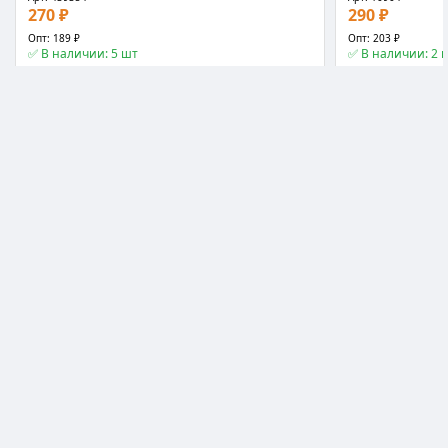
270 ₽
290 ₽
Опт: 189 ₽
Опт: 203 ₽
✅ В наличии: 5 шт
✅ В наличии: 2 
❤️
📊
📤
📖
−
+
−
+
В корзину
📖 Статья
📖 Статья
Торцевые головки и аксессуары
Паяльные лампы
Вороток с трещоткой Лом квадрат 3/8 3.5x3x17.5
Горелка газовая 
см
портативная 20x
★★★★★
4.9
★★★★★
4.9
Арт: 11122
Арт: 1549