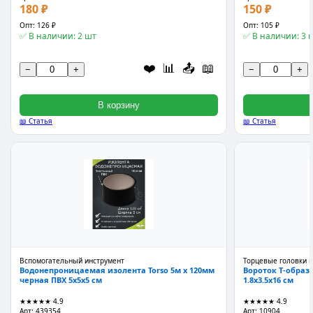
180 ₽
150 ₽
Опт: 126 ₽
Опт: 105 ₽
✅ В наличии: 2 шт
✅ В наличии: 3 
❤️
📊
📤
📖
−
+
−
+
В корзину
📖 Статья
📖 Статья
Вспомогательный инструмент
Торцевые головки и
Водонепроницаемая изолента Torso 5м x 120мм
Вороток Т-образн
черная ПВХ 5x5x5 см
1.8x3.5x16 см
★★★★★
4.9
★★★★★
4.9
Арт: 439354
Арт: 10904