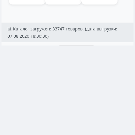
📁 категория: Чайники для плиты (со всеми
подкатегориями) | Товаров: 90
Популярные
Чайники для плиты
Чайники для плиты
Чайник Mallony Города России 2.5л
Чайник Lenardi, 1
серебристый 20x20x14 см
★★★★★
4.9
★★★★★
4.9
Арт: 470557
Арт: 480041
1,250 ₽
1,500 ₽
Опт: 938 ₽
Опт: 1,125 ₽