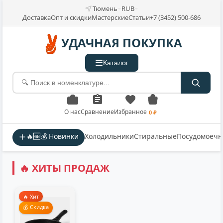
УДАЧНАЯ ПОКУПКА
Каталог
О нас
Сравнение
Избранное
0 ₽
🔥🆕💰 Новинки
Холодильники
Стиральные
Посудомоеч
🔥 ХИТЫ ПРОДАЖ
🔥 Хит
💰 Скидка