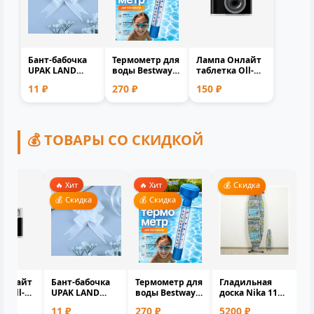
Бант-бабочка
Термометр для
Лампа Онлайт
UPAK LAND
воды Bestway
таблетка Оll-
№1.8 белый
58072 BW
Gx53-15-230-4K
11 ₽
270 ₽
150 ₽
полипропилен
плавающий
61905 белый
1.8см 0.1x1.7...
для бассейна
матовая...
и...
💰 ТОВАРЫ СО СКИДКОЙ
🔥 Хит
🔥 Хит
💰 Скидка
ка
💰 Скидка
💰 Скидка
Онлайт
Бант-бабочка
Термометр для
Гладильная
а Оll-
UPAK LAND
воды Bestway
доска Nika 11
-230-4K
№1.8 белый
58072 BW
Н11/Нт11
11 ₽
270 ₽
5200 ₽
белый
полипропилен
плавающий
разноцветная