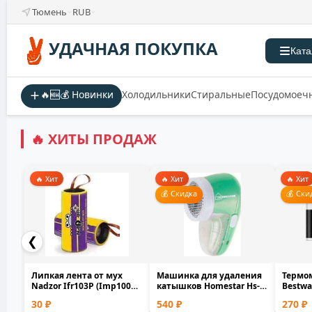
Тюмень
RUB
УДАЧНАЯ ПОКУПКА
Ката
🔥🆕💰 Новинки
Холодильники
Стиральные
Посудомоеч
🔥 ХИТЫ ПРОДАЖ
🔥 Хит
🔥 Хит
🔥 Хит
💰 Скидка
💰 Ски
❮
Липкая лента от мух
Машинка для удаления
Термо
Nadzor Ifr103P (Imp100P)
катышков Homestar Hs-
Bestwa
100шт 5х2х2 см
9001V аккумуляторн...
плава
30 ₽
540 ₽
270 ₽
бассейн