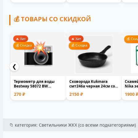
💰 ТОВАРЫ СО СКИДКОЙ
🔥 Хит
🔥 Хит
💰 Ски
💰 Скидка
💰 Скидка
❮
Термометр для воды
Сковорода Kukmara
Скамей
Bestway 58072 BW
смт246а черная 24см со
Nika з
плавающий для
съемной ручкой лито...
металл
270 ₽
2150 ₽
1900 
бассейна и...
📁 категория: Светильники ЖКХ (со всеми подкатегориями) 