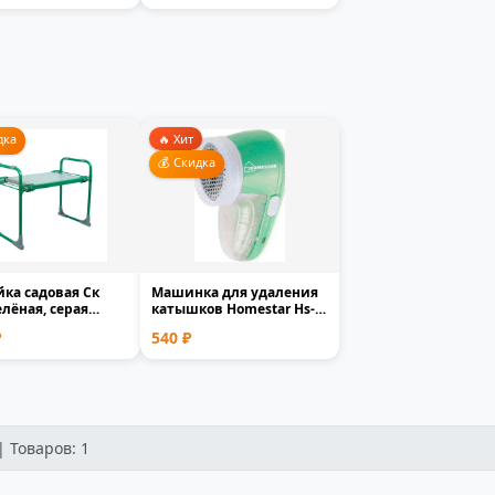
дка
🔥 Хит
💰 Скидка
ка садовая Ск
Машинка для удаления
елёная, серая
катышков Homestar Hs-
 пластик 1-мес...
9001V аккумуляторн...
₽
540 ₽
| Товаров: 1