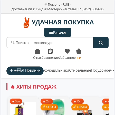
Тюмень
RUB
Доставка
Опт и скидки
Мастерские
Статьи
+7 (3452) 500-686
УДАЧНАЯ ПОКУПКА
Каталог
О нас
Сравнение
Избранное
0 ₽
🔥🆕💰 Новинки
Холодильники
Стиральные
Посудомоеч
🔥 ХИТЫ ПРОДАЖ
🔥 Хит
🔥 Хит
🔥 Хит
🔥 Хит
💰 Скидка
💰 Скидка
💰 Скид