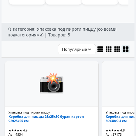
для бассейна
съемной
пластик 1-мес...
9001V
и...
ручкой лито...
аккумул
📁 категория: Упаковка под пироги пиццу (со всеми
подкатегориями) | Товаров: 5
Популярные
Упаковка под пироги пиццу
Упаковка под пирог
Коробка для пиццы 25x25x50 бурая картон
Коробка для пиц
92x25x25 см
30x30x0.4 см
★★★★★
4.9
★★★★★
4.9
Арт: 4534
Арт: 37173