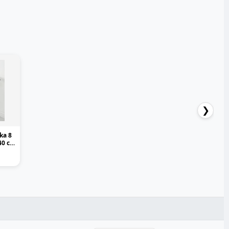
❯
ka 8
40 см