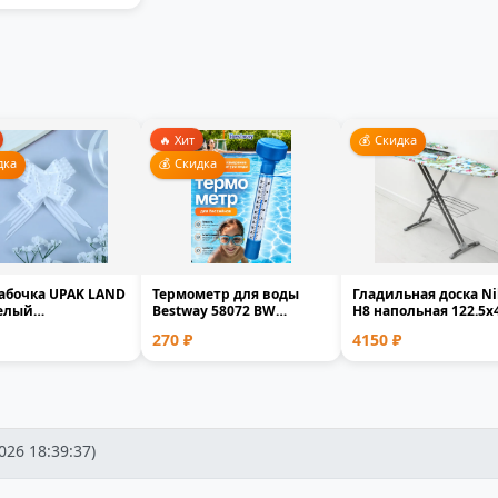
🔥 Хит
💰 Скидка
дка
💰 Скидка
абочка UPAK LAND
Термометр для воды
Гладильная доска Ni
белый
Bestway 58072 BW
Н8 напольная 122.5x
ропилен 1.8см
плавающий для
фанера мета...
270 ₽
4150 ₽
..
бассейна и...
аров: 21