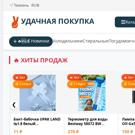
Тюмень
RUB
УДАЧНАЯ ПОКУПКА
Ката
🔥🆕💰 Новинки
Холодильники
Стиральные
Посудомоеч
🔥 ХИТЫ ПРОДАЖ
🔥 Хит
🔥 Хит
🔥 Хит
💰 Скидка
💰 Скидка
💰 Ски
❮
Бант-бабочка UPAK LAND
Термометр для воды
Лампа
№1.8 белый
Bestway 58072 BW
Оll-Gx
полипропилен 1.8см
плавающий для
белый 
11 ₽
270 ₽
150 ₽
0.1x1.7...
бассейна и...