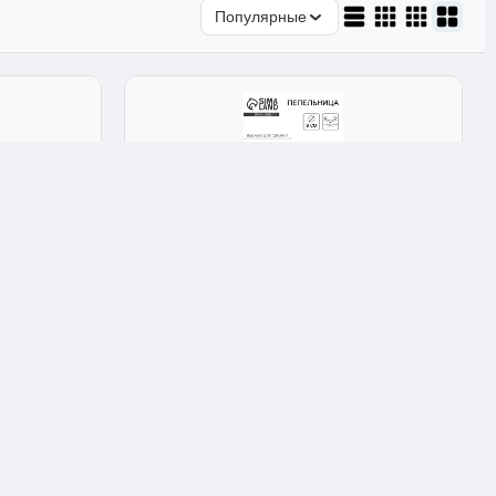
Популярные
Простые
а-Ленд
Пепельница круглая Сима-Ленд
рамика
золотистая из нержавеющей стали d-8
9x9x15 см
см 3x8x8 см
★★★★★
4.9
Арт: 456367
240 ₽
Опт: 168 ₽
✅ В наличии: 1 шт