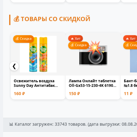
💰 ТОВАРЫ СО СКИДКОЙ
💰 Скидка
🔥 Хит
🔥 Хит
💰 Скидка
💰 Ски
❮
Освежитель воздуха
Лампа Онлайт таблетка
Бант-б
Sunny Day Антитабак
Оll-Gx53-15-230-4K 61905
№1.8 
Сочный цитрус 300мл 5...
белый матовая...
полип
160 ₽
150 ₽
11 ₽
0.1x1.7.
📁 категория: Пепельницы (со всеми подкатегориями) | Тов