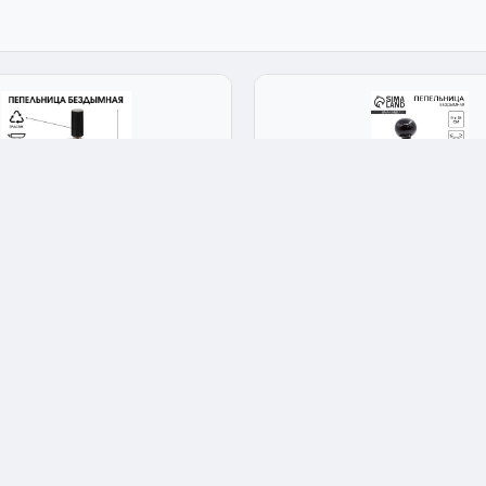
ые
Бездымные
а бездымная Сима-Ленд
Пепельница бездымная Сим
фляж металл пластик с
Кости игральные черная ке
 механизмом 6.5x6.5x11 см
металл с поглощением дыма 
4.9
★★★★★
4.9
3
Арт: 415273
600 ₽
Опт: 420 ₽
 1 шт
✅ В наличии: 1 шт