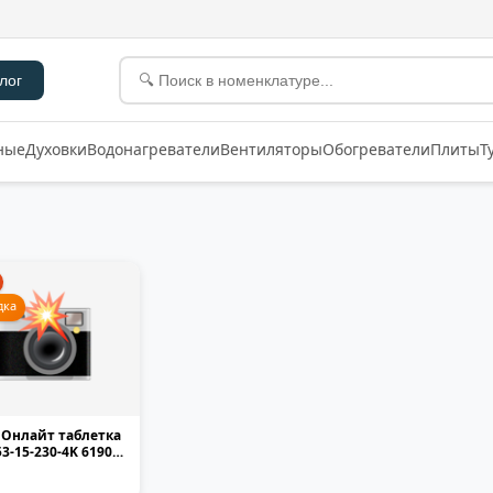
лог
ные
Духовки
Водонагреватели
Вентиляторы
Обогреватели
Плиты
Т
дка
 Онлайт таблетка
53-15-230-4K 61905
матовая...