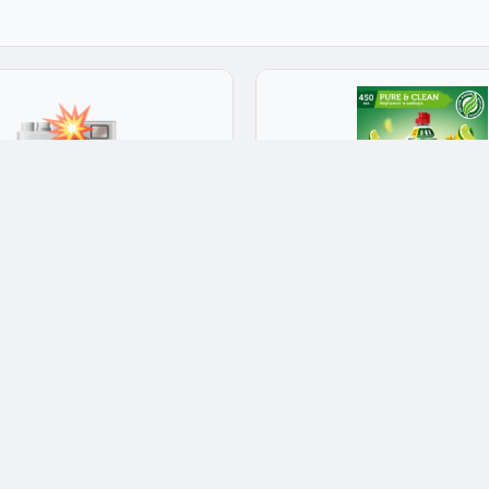
для мытья посуды
Средства для мытья пос
во для мытья посуды Лимон
Fairy средство для мытья по
x10 см
бергамот и имбирь 450 мл ж
20x9x5 см
4.9
★★★★★
4.9
32
Арт: 66844
240 ₽
Опт: 168 ₽
 13 шт
✅ В наличии: 1 шт