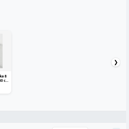
❯
ka 8
40 см