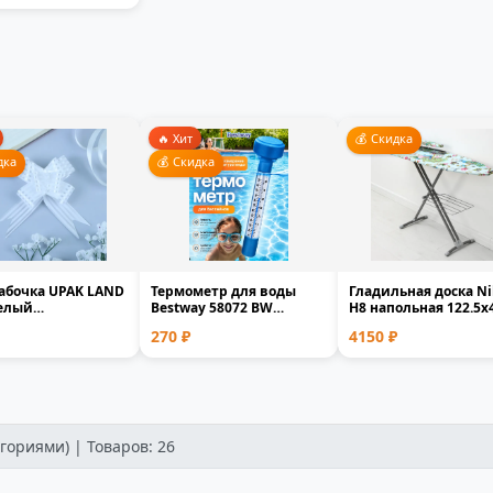
🔥 Хит
💰 Скидка
дка
💰 Скидка
абочка UPAK LAND
Термометр для воды
Гладильная доска Ni
белый
Bestway 58072 BW
Н8 напольная 122.5x
ропилен 1.8см
плавающий для
фанера мета...
270 ₽
4150 ₽
..
бассейна и...
гориями) | Товаров: 26