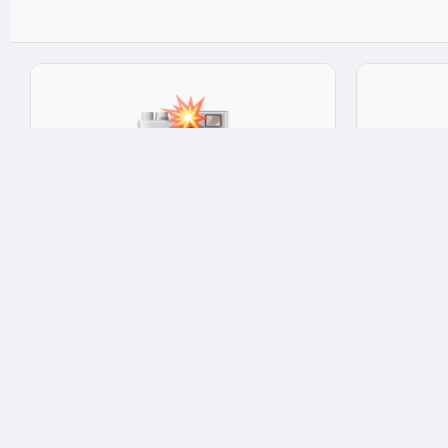
Средства для мытья посуды
Средства 
Aos средство для мытья посуды Ultra
Aos средст
зелёный 900 г 20x15x10 см
450 г 20x15
★★★★★
4.9
★★★★★
Арт: 58353
Арт: 4985
240 ₽
180 ₽
Опт: 168 ₽
Опт: 126 ₽
✅ В наличии: 2 шт
✅ В наличии: