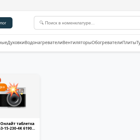
лог
ные
Духовки
Водонагреватели
Вентиляторы
Обогреватели
Плиты
Т
дка
 Онлайт таблетка
53-15-230-4K 61905
матовая...