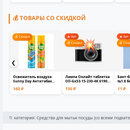
💰 ТОВАРЫ СО СКИДКОЙ
💰 Скидка
🔥 Хит
🔥 Хит
💰 Скидка
💰 Ски
❮
Освежитель воздуха
Лампа Онлайт таблетка
Бант-б
Sunny Day Антитабак
Оll-Gx53-15-230-4K 61905
№1.8 
Сочный цитрус 300мл 5...
белый матовая...
полип
160 ₽
150 ₽
11 ₽
0.1x1.7.
📁 категория: Средства для мытья посуды (со всеми подкате