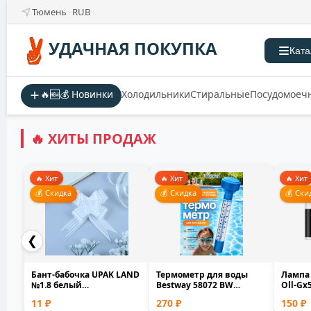
Тюмень
RUB
УДАЧНАЯ ПОКУПКА
Ката
🔥🆕💰 Новинки
Холодильники
Стиральные
Посудомоеч
🔥 ХИТЫ ПРОДАЖ
🔥 Хит
🔥 Хит
🔥 Хит
💰 Скидка
💰 Скидка
💰 Ски
❮
Бант-бабочка UPAK LAND
Термометр для воды
Лампа
№1.8 белый
Bestway 58072 BW
Оll-Gx
полипропилен 1.8см
плавающий для
белый 
11 ₽
270 ₽
150 ₽
0.1x1.7...
бассейна и...