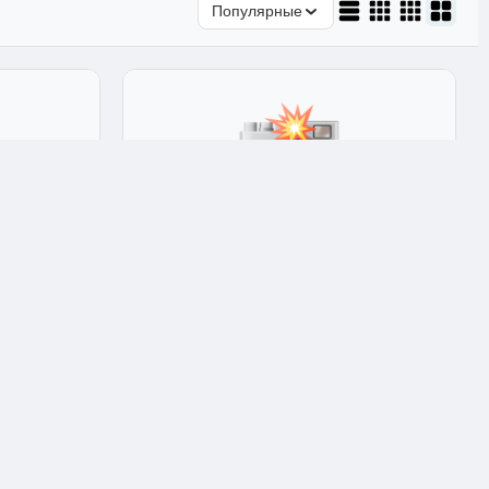
Популярные
уды
Средства для мытья посуды
суды
Sarma гель для мытья посуды Active
идкое
Актив 500 мл белый 10x5x5 см
★★★★★
4.9
Арт: 27329
210 ₽
Опт: 147 ₽
✅ В наличии: 1 шт