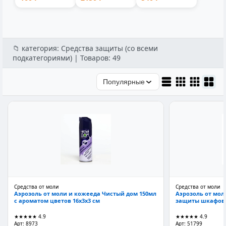
300мл 5...
съемной
9001V
ручкой лито...
аккумуляторн...
📁 категория: Средства защиты (со всеми
подкатегориями) | Товаров: 49
Популярные
Средства от моли
Средства от моли
Аэрозоль от моли и кожееда Чистый дом 150мл
Аэрозоль от мол
с ароматом цветов 16x3x3 см
защиты шкафов и
★★★★★
4.9
★★★★★
4.9
Арт: 8973
Арт: 51799