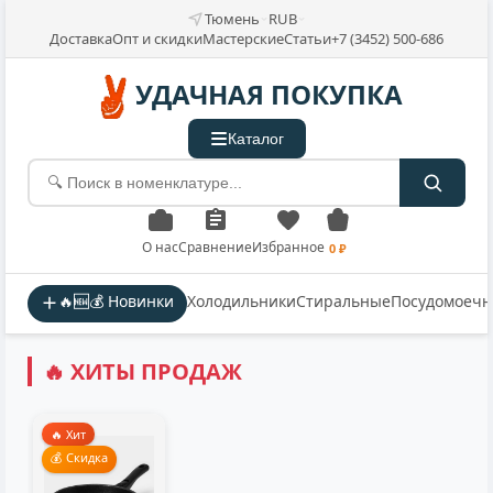
Тюмень
RUB
Доставка
Опт и скидки
Мастерские
Статьи
+7 (3452) 500-686
УДАЧНАЯ ПОКУПКА
Каталог
О нас
Сравнение
Избранное
0 ₽
🔥🆕💰 Новинки
Холодильники
Стиральные
Посудомоеч
🔥 ХИТЫ ПРОДАЖ
🔥 Хит
💰 Скидка