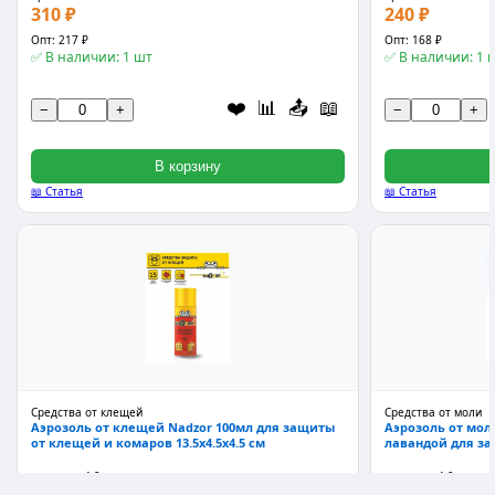
310 ₽
240 ₽
Опт: 217 ₽
Опт: 168 ₽
✅ В наличии: 1 шт
✅ В наличии: 1 
❤️
📊
📤
📖
−
+
−
+
В корзину
📖 Статья
📖 Статья
Средства от клещей
Средства от моли
Аэрозоль от клещей Nadzor 100мл для защиты
Аэрозоль от моли
от клещей и комаров 13.5x4.5x4.5 см
лавандой для за
★★★★★
4.9
★★★★★
4.9
Арт: 450590
Арт: 472992