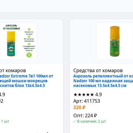
от комаров
Средства от комаров
dzor Extreme 7в1 100мл от
Аэрозоль репеллентный от к
лещей мошки мокрецов
Nadzor 100 мл надежная защ
скитов блох 13x4.5x4.5
насекомых 13.5х4.5х4.5 см
4.9
★★★★★
4.9
92
Арт: 411753
320 ₽
Опт: 224 ₽
 1 шт
✅ В наличии: 2 шт