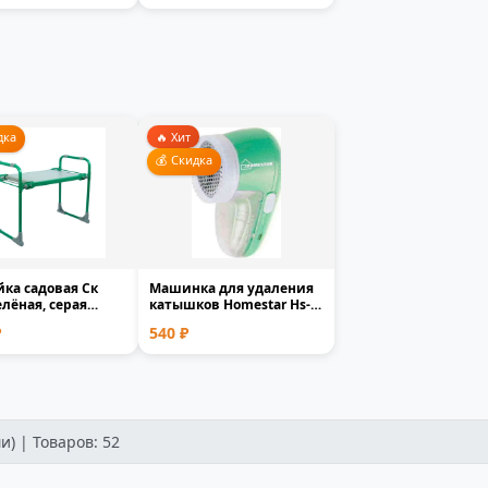
дка
🔥 Хит
💰 Скидка
ка садовая Ск
Машинка для удаления
елёная, серая
катышков Homestar Hs-
 пластик 1-мес...
9001V аккумуляторн...
₽
540 ₽
и) | Товаров: 52