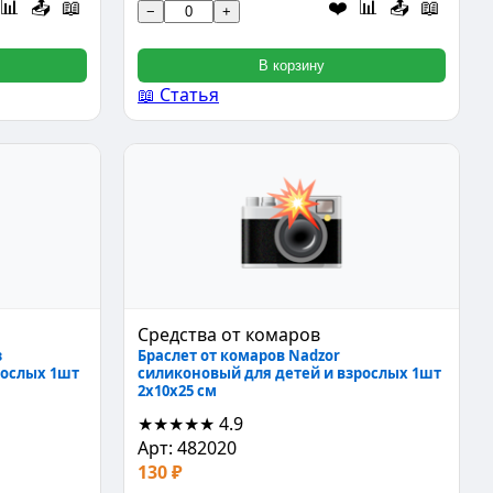
📊
📤
📖
❤️
📊
📤
📖
−
+
В корзину
📖 Статья
Средства от комаров
з
Браслет от комаров Nadzor
рослых 1шт
силиконовый для детей и взрослых 1шт
2x10x25 см
★★★★★
4.9
Арт: 482020
130 ₽