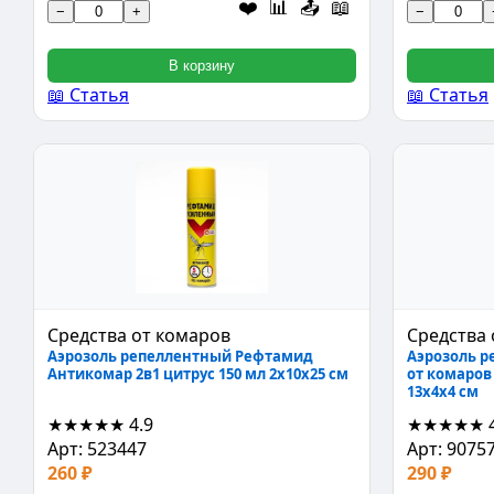
❤️
📊
📤
📖
−
+
−
В корзину
📖 Статья
📖 Статья
Средства от комаров
Средства 
Аэрозоль репеллентный Рефтамид
Аэрозоль р
Антикомар 2в1 цитрус 150 мл 2x10x25 см
от комаров
13х4х4 см
★★★★★
4.9
★★★★★
Арт: 523447
Арт: 9075
260 ₽
290 ₽