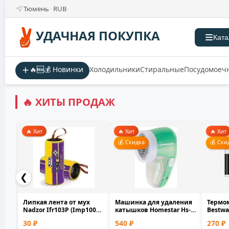
Тюмень
RUB
УДАЧНАЯ ПОКУПКА
Ката
🔥🆕💰 Новинки
Холодильники
Стиральные
Посудомоеч
🔥 ХИТЫ ПРОДАЖ
🔥 Хит
🔥 Хит
🔥 Хит
💰 Скидка
💰 Ски
❮
Липкая лента от мух
Машинка для удаления
Термо
Nadzor Ifr103P (Imp100P)
катышков Homestar Hs-
Bestwa
100шт 5х2х2 см
9001V аккумуляторн...
плава
30 ₽
540 ₽
270 ₽
бассейн