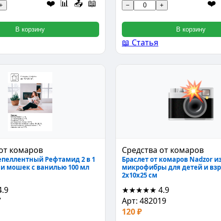
❤️
📊
📤
📖
❤️
+
−
+
В корзину
В корзину
📖 Статья
от комаров
Средства от комаров
епеллентный Рефтамид 2 в 1
Браслет от комаров Nadzor и
 и мошек с ванилью 100 мл
микрофибры для детей и вз
2x10x25 см
4.9
★★★★★
4.9
7
Арт: 482019
120 ₽