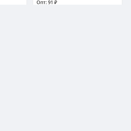
Опт: 91 ₽
✅ В наличии: 2 шт
📊
📤
📖
❤️
📊
📤
📖
−
+
В корзину
📖 Статья
Средства от комаров
етская 30
Жидкость Оборонхим от комаров 30 мл
желтая 10x3x6 см