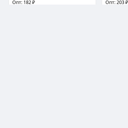
Опт: 182 ₽
Опт: 203 ₽
✅ В наличии: 24 шт
✅ В наличии:
❤️
📊
📤
📖
−
+
−
В корзину
📖 Статья
📖 Статья
Средства от комаров
Средства 
Жидкость для фумигаторов от комаров
Жидкость о
Москилл Бэби 30 мл бесцветная 2x10x25
для фумига
см
10x6x5.5 см