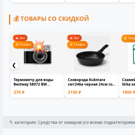
💰 ТОВАРЫ СО СКИДКОЙ
🔥 Хит
🔥 Хит
💰 Ски
💰 Скидка
💰 Скидка
❮
Термометр для воды
Сковорода Kukmara
Скамей
Bestway 58072 BW
смт246а черная 24см со
Nika з
плавающий для
съемной ручкой лито...
металл
270 ₽
2150 ₽
1900 
бассейна и...
📁 категория: Средства от комаров (со всеми подкатегориям