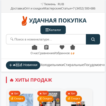
Тюмень
RUB
Доставка
Опт и скидки
Мастерские
Статьи
+7 (3452) 500-686
УДАЧНАЯ ПОКУПКА
Каталог
О нас
Сравнение
Избранное
0 ₽
🔥🆕💰 Новинки
Холодильники
Стиральные
Посудомоеч
🔥 ХИТЫ ПРОДАЖ
🔥 Хит
🔥 Хит
🔥 Хит
💰 Скидка
💰 Скидка
💰 Скидка