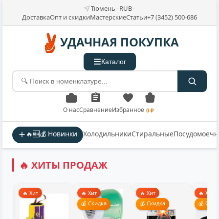
Тюмень
RUB
Доставка
Опт и скидки
Мастерские
Статьи
+7 (3452) 500-686
УДАЧНАЯ ПОКУПКА
Каталог
О нас
Сравнение
Избранное
0 ₽
🔥🆕💰 Новинки
Холодильники
Стиральные
Посудомоеч
🔥 ХИТЫ ПРОДАЖ
🔥 Хит
🔥 Хит
🔥 Хит
🔥 Хит
💰 Скидка
💰 Скидка
💰 Скид