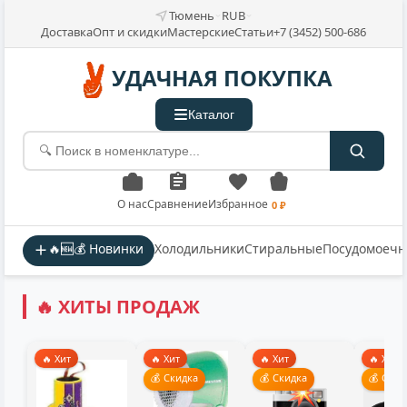
Тюмень
RUB
Доставка
Опт и скидки
Мастерские
Статьи
+7 (3452) 500-686
УДАЧНАЯ ПОКУПКА
Каталог
О нас
Сравнение
Избранное
0 ₽
🔥🆕💰 Новинки
Холодильники
Стиральные
Посудомоеч
🔥 ХИТЫ ПРОДАЖ
🔥 Хит
🔥 Хит
🔥 Хит
🔥 Хит
💰 Скидка
💰 Скидка
💰 Скид