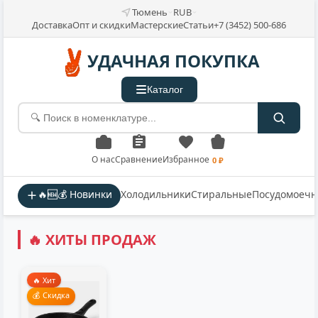
Тюмень
RUB
Доставка
Опт и скидки
Мастерские
Статьи
+7 (3452) 500-686
УДАЧНАЯ ПОКУПКА
Каталог
О нас
Сравнение
Избранное
0 ₽
🔥🆕💰 Новинки
Холодильники
Стиральные
Посудомоеч
🔥 ХИТЫ ПРОДАЖ
🔥 Хит
💰 Скидка