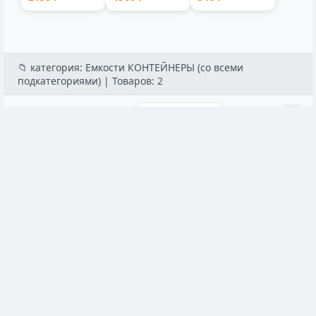
съемной
пластик 1-мес...
9001V
ручкой лито...
аккумуляторн...
📁 категория: Емкости КОНТЕЙНЕРЫ (со всеми
подкатегориями) | Товаров: 2
Популярные
Емкости КОНТЕЙНЕРЫ
Емкости КОНТЕЙНЕ
Банка круглая 0.500л прозрачная/крышка
Контейнер для х
пластик 25x10x10 см
микс многофунк
★★★★★
4.9
★★★★★
4.9
Арт: 91792
Арт: 4696