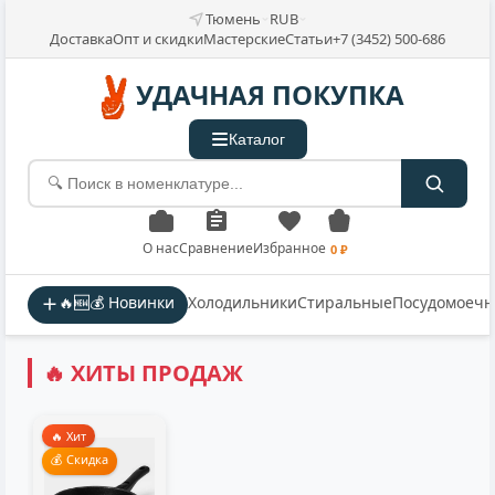
Тюмень
RUB
Доставка
Опт и скидки
Мастерские
Статьи
+7 (3452) 500-686
УДАЧНАЯ ПОКУПКА
Каталог
О нас
Сравнение
Избранное
0 ₽
🔥🆕💰 Новинки
Холодильники
Стиральные
Посудомоеч
🔥 ХИТЫ ПРОДАЖ
🔥 Хит
💰 Скидка