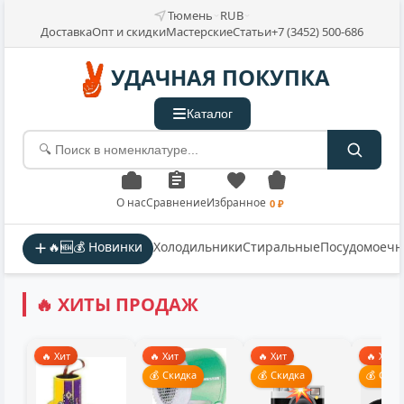
Тюмень
RUB
Доставка
Опт и скидки
Мастерские
Статьи
+7 (3452) 500-686
УДАЧНАЯ ПОКУПКА
Каталог
О нас
Сравнение
Избранное
0 ₽
🔥🆕💰 Новинки
Холодильники
Стиральные
Посудомоеч
🔥 ХИТЫ ПРОДАЖ
🔥 Хит
🔥 Хит
🔥 Хит
🔥 Хит
💰 Скидка
💰 Скидка
💰 Скид