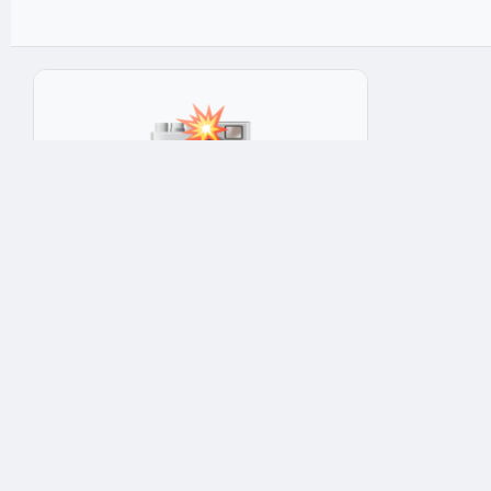
Светодиодная лента NAVIGATOR
Светодиодная лента Navigator 71 405
NLS-3528G60-4.8-IP65-12V R5 зелёная
2x15x20 см
★★★★★
4.9
Арт: 7766
650 ₽
Опт: 455 ₽
✅ В наличии: 1 шт