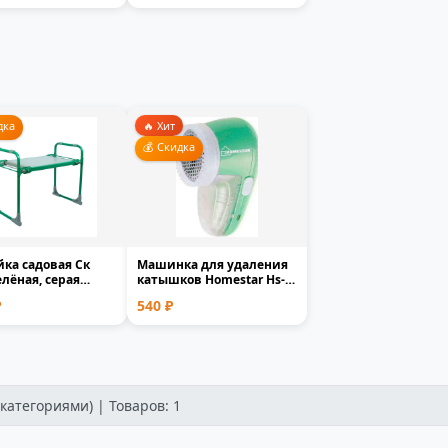
дка
🔥 Хит
💰 Скидка
ка садовая Ск
Машинка для удаления
елёная, серая
катышков Homestar Hs-
 пластик 1-мес...
9001V аккумуляторн...
₽
540 ₽
категориями) | Товаров: 1