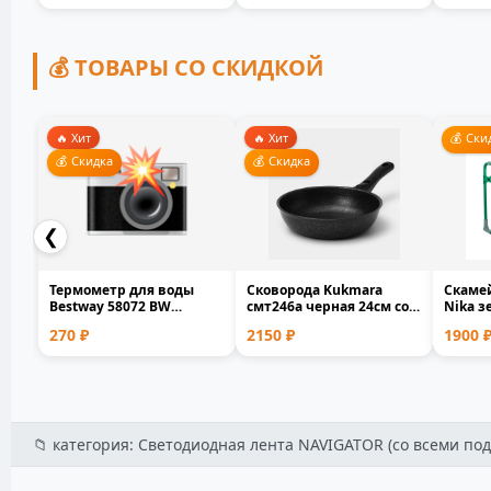
💰 ТОВАРЫ СО СКИДКОЙ
🔥 Хит
🔥 Хит
💰 Ски
💰 Скидка
💰 Скидка
❮
Термометр для воды
Сковорода Kukmara
Скамей
Bestway 58072 BW
смт246а черная 24см со
Nika з
плавающий для
съемной ручкой лито...
металл
270 ₽
2150 ₽
1900 
бассейна и...
📁 категория: Светодиодная лента NAVIGATOR (со всеми под