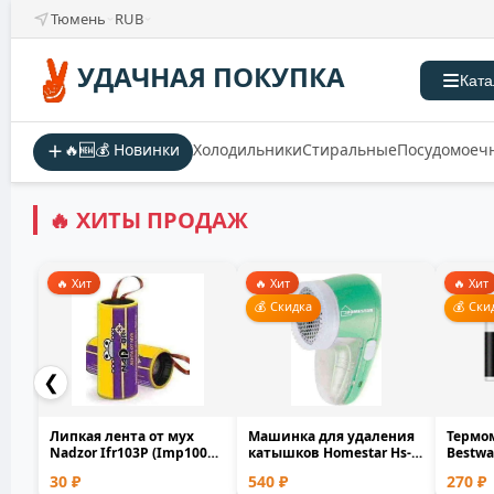
Тюмень
RUB
УДАЧНАЯ ПОКУПКА
Ката
🔥🆕💰 Новинки
Холодильники
Стиральные
Посудомоеч
🔥 ХИТЫ ПРОДАЖ
🔥 Хит
🔥 Хит
🔥 Хит
💰 Скидка
💰 Ски
❮
Липкая лента от мух
Машинка для удаления
Термо
Nadzor Ifr103P (Imp100P)
катышков Homestar Hs-
Bestwa
100шт 5х2х2 см
9001V аккумуляторн...
плава
30 ₽
540 ₽
270 ₽
бассейн