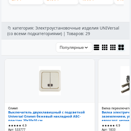
для бассейна
съемной
пластик 1-мес...
9001V
и...
ручкой лито...
аккумул
📁 категория: Электроустановочные изделия UNIVersal
(со всеми подкатегориями) | Товаров: 29
Популярные
Олимп
Вилка переключате
Выключатель двухклавишный с подсветкой
Вилка электричес
Universal Олимп бежевый накладной АБС-
заземлением, угл
пластик 20x10x10 см
еврослот, черна
★★★★★
4.9
★★★★★
4.9
Арт: 533777
Арт: 1833