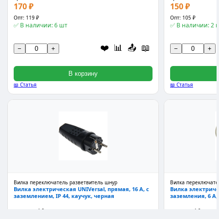
170 ₽
150 ₽
Опт: 119 ₽
Опт: 105 ₽
✅ В наличии: 6 шт
✅ В наличии: 2 
❤️
📊
📤
📖
−
+
−
+
В корзину
📖 Статья
📖 Статья
Вилка переключатель разветвитель шнур
Вилка переключате
Вилка электрическая UNIVersal, прямая, 16 А, с
Вилка электричес
заземлением, IP 44, каучук, черная
заземления, 6 А, 
★★★★★
4.9
★★★★★
4.9
Арт: 14428
Арт: 54373