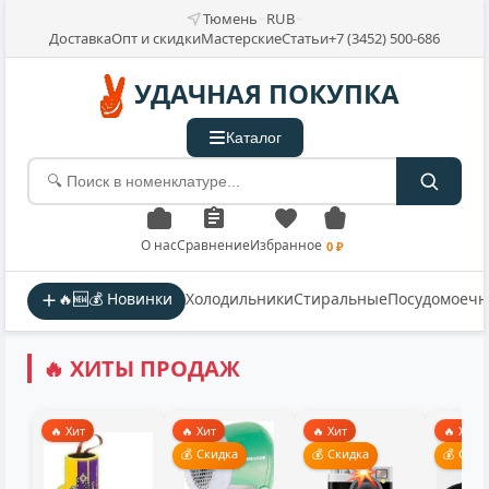
Тюмень
RUB
Доставка
Опт и скидки
Мастерские
Статьи
+7 (3452) 500-686
УДАЧНАЯ ПОКУПКА
Каталог
О нас
Сравнение
Избранное
0 ₽
🔥🆕💰 Новинки
Холодильники
Стиральные
Посудомоеч
🔥 ХИТЫ ПРОДАЖ
🔥 Хит
🔥 Хит
🔥 Хит
🔥 Хит
💰 Скидка
💰 Скидка
💰 Скид