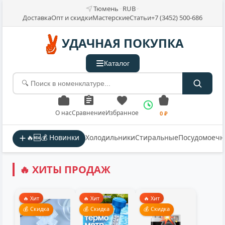
Тюмень
RUB
Доставка
Опт и скидки
Мастерские
Статьи
+7 (3452) 500-686
УДАЧНАЯ ПОКУПКА
Каталог
О нас
Сравнение
Избранное
0 ₽
🔥🆕💰 Новинки
Холодильники
Стиральные
Посудомоеч
🔥 ХИТЫ ПРОДАЖ
🔥 Хит
🔥 Хит
🔥 Хит
💰 Скидка
💰 Скидка
💰 Скидка