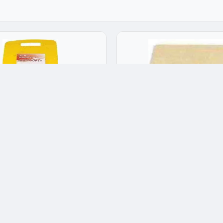
зделочные пластиковые
Доски разделочные дере
делочная Комфорт
Доска разделочная Резонан
 полимер 370x290 мм
дерево 750х750х8 мм 70x70x0.
ная 1x25x24 см
4.9
★★★★★
4.9
3
Арт: 14317
1,700 ₽
Опт: 1,275 ₽
 21 шт
✅ В наличии: 2 шт