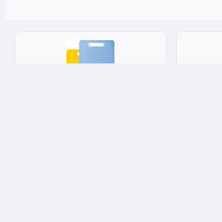
Доски разделочные
Доски ра
Доска разделочная Полимербыт
Доска раз
Комфорт 2шт 370x290мм пластик
Полимербыт
моющаяся 37x29x0.8cм
прямоуголь
★★★★★
4.9
★★★★★
Арт: 10188
Арт: 1025
490 ₽
280 ₽
Опт: 343 ₽
Опт: 196 ₽
✅ В наличии: 29 шт
✅ В наличии: