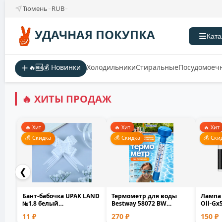
Тюмень
RUB
УДАЧНАЯ ПОКУПКА
Ката
🔥🆕💰 Новинки
Холодильники
Стиральные
Посудомоеч
🔥 ХИТЫ ПРОДАЖ
🔥 Хит
🔥 Хит
🔥 Хит
💰 Скидка
💰 Скидка
💰 Ски
❮
Бант-бабочка UPAK LAND
Термометр для воды
Лампа
№1.8 белый
Bestway 58072 BW
Оll-Gx
полипропилен 1.8см
плавающий для
белый 
11 ₽
270 ₽
150 ₽
0.1x1.7...
бассейна и...