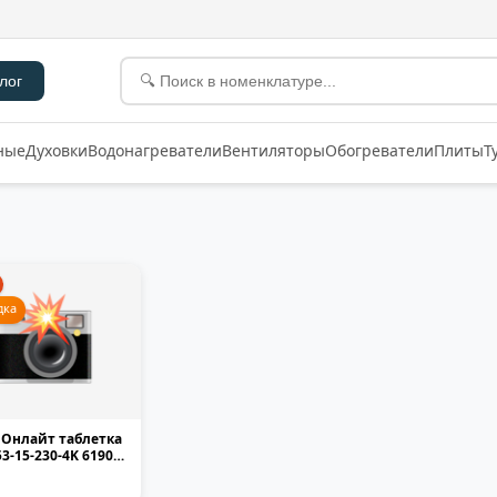
лог
ные
Духовки
Водонагреватели
Вентиляторы
Обогреватели
Плиты
Т
дка
 Онлайт таблетка
53-15-230-4K 61905
матовая...