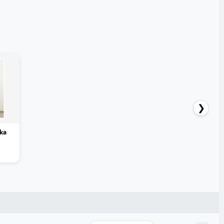
❯
ka
лл