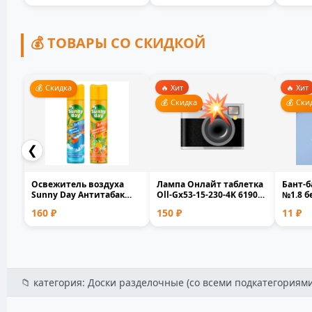
💰 ТОВАРЫ СО СКИДКОЙ
💰 Скидка
🔥 Хит
🔥 Хит
💰 Скидка
💰 Ски
❮
Освежитель воздуха
Лампа Онлайт таблетка
Бант-б
Sunny Day Антитабак
Оll-Gx53-15-230-4K 61905
№1.8 
Сочный цитрус 300мл 5...
белый матовая...
полип
160 ₽
150 ₽
11 ₽
0.1x1.7.
📁 категория: Доски разделочные (со всеми подкатегориями