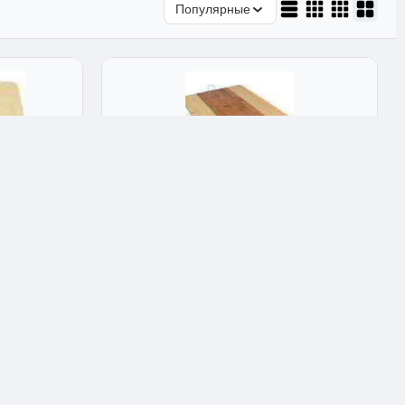
Популярные
во
Доски разделочные дерево
с фанера
Доска разделочная Катунь №6 Кт-Др-06
8 см
бамбук коричневая прямоугольная
33x24x1 см
★★★★★
4.9
Арт: 25066
600 ₽
Опт: 420 ₽
✅ В наличии: 10 шт