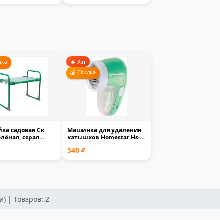
дка
🔥 Хит
💰 Скидка
ка садовая Ск
Машинка для удаления
елёная, серая
катышков Homestar Hs-
 пластик 1-мес...
9001V аккумуляторн...
₽
540 ₽
) | Товаров: 2