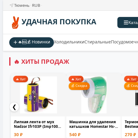
Тюмень
RUB
УДАЧНАЯ ПОКУПКА
Ката
🔥🆕💰 Новинки
Холодильники
Стиральные
Посудомоеч
🔥 ХИТЫ ПРОДАЖ
🔥 Хит
🔥 Хит
🔥 Хит
💰 Скидка
💰 Ски
❮
Липкая лента от мух
Машинка для удаления
Термо
Nadzor Ifr103P (Imp100P)
катышков Homestar Hs-
Bestwa
100шт 5х2х2 см
9001V аккумуляторн...
плава
30 ₽
540 ₽
270 ₽
бассейн