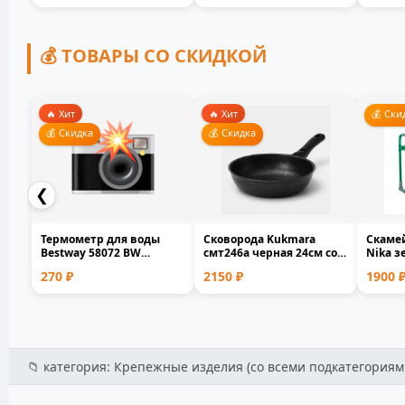
💰 ТОВАРЫ СО СКИДКОЙ
🔥 Хит
🔥 Хит
💰 Ски
💰 Скидка
💰 Скидка
❮
Термометр для воды
Сковорода Kukmara
Скамей
Bestway 58072 BW
смт246а черная 24см со
Nika з
плавающий для
съемной ручкой лито...
металл
270 ₽
2150 ₽
1900 
бассейна и...
📁 категория: Крепежные изделия (со всеми подкатегориями