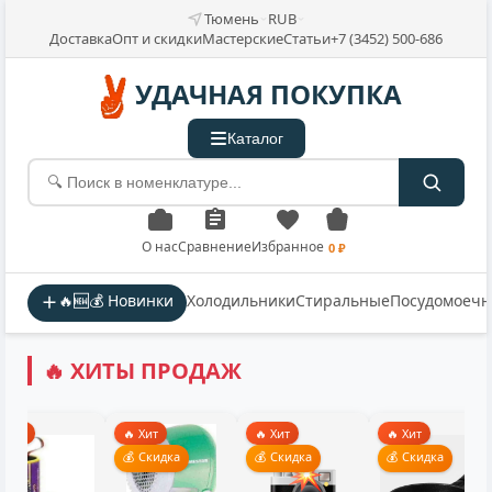
Тюмень
RUB
Доставка
Опт и скидки
Мастерские
Статьи
+7 (3452) 500-686
УДАЧНАЯ ПОКУПКА
Каталог
О нас
Сравнение
Избранное
0 ₽
🔥🆕💰 Новинки
Холодильники
Стиральные
Посудомоеч
🔥 ХИТЫ ПРОДАЖ
🔥 Хит
🔥 Хит
🔥 Хит
🔥 Хит
💰 Скидка
💰 Скидка
💰 Скид