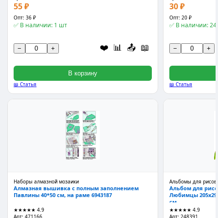
55 ₽
30 ₽
Опт: 36 ₽
Опт: 20 ₽
✅ В наличии: 1 шт
✅ В наличии: 24
❤️
📊
📤
📖
−
+
−
+
В корзину
📖 Статья
📖 Статья
Наборы алмазной мозаики
Альбомы для рисов
Алмазная вышивка с полным заполнением
Альбом для рисо
Павлины 40*50 см, на раме 6943187
Любимцы 205х290
см
★★★★★
4.9
★★★★★
4.9
Арт: 471166
Арт: 248391