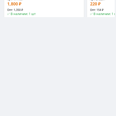
1,800 ₽
220 ₽
Опт: 1,350 ₽
Опт: 154 ₽
✅ В наличии: 1 шт
✅ В наличии: 1 
❤️
📊
📤
📖
−
+
−
+
В корзину
📖 Статья
📖 Статья
Альбомы для рисования
Альбомы для рисов
Альбом для рисования HATBER 20 лист А4 белый
Альбом для рисов
100г/м2 скоба 30x21x0.4 см
скрепке Лес в т
мелованный карт
★★★★★
4.9
★★★★★
4.9
Арт: 70378
Арт: 429933