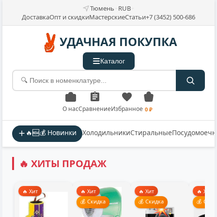
Тюмень
RUB
Доставка
Опт и скидки
Мастерские
Статьи
+7 (3452) 500-686
УДАЧНАЯ ПОКУПКА
Каталог
О нас
Сравнение
Избранное
0 ₽
🔥🆕💰 Новинки
Холодильники
Стиральные
Посудомоеч
🔥 ХИТЫ ПРОДАЖ
🔥 Хит
🔥 Хит
🔥 Хит
🔥 Хит
💰 Скидка
💰 Скидка
💰 Скид