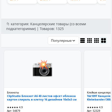
для бассейна
съемной
пластик 1-мес...
9001V
и...
ручкой лито...
аккумул
📁 категория: Канцелярские товары (со всеми
подкатегориями) | Товаров: 1325
Популярные
Блокноты
Клейкая канцелярс
ClipStudio Блокнот А6 40 листов офсет обложка
Tsk109T Канцеля
картон спираль в клетку 16 дизайнов 10x5x3 см
Klebebander/300/
★★★★★
4.9
★★★★★
4.9
Арт: 54879
Арт: 52329