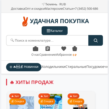
Тюмень
RUB
Доставка
Опт и скидки
Мастерские
Статьи
+7 (3452) 500-686
УДАЧНАЯ ПОКУПКА
Каталог
О нас
Сравнение
Избранное
0 ₽
🔥🆕💰 Новинки
Холодильники
Стиральные
Посудомоеч
🔥 ХИТЫ ПРОДАЖ
🔥 Хит
🔥 Хит
🔥 Хит
💰 Скидка
💰 Скидка
💰 Скидка