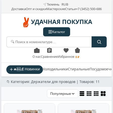
Тюмень
RUB
Доставка
Опт и скидки
Мастерские
Статьи
+7 (3452) 500-686
УДАЧНАЯ ПОКУПКА
Каталог
О нас
Сравнение
Избранное
0 ₽
🔥🆕💰 Новинки
Холодильники
Стиральные
Посудомоеч
📁 Категория: Держатели для проводов | Товаров: 11
Популярные