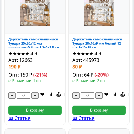
Держатель самоклеящийся
Держатель самоклеящийся
Тундра 25x20x12 мм
Тундра 28x16x9 мм белый 12
прозрачный 6 шт 1.2x2x2.5 см
шт 1x10x18 см
★★★★★
4.9
★★★★★
4.9
Арт: 12663
Арт: 445973
190 ₽
80 ₽
Опт: 150 ₽
(-21%)
Опт: 64 ₽
(-20%)
✅ В наличии: 1 шт
✅ В наличии: 2 шт
❤
📊
📤
📖
📹
❤
📊
📤
📖
−
+
−
+
В корзину
В корзину
📖 Статья
📖 Статья