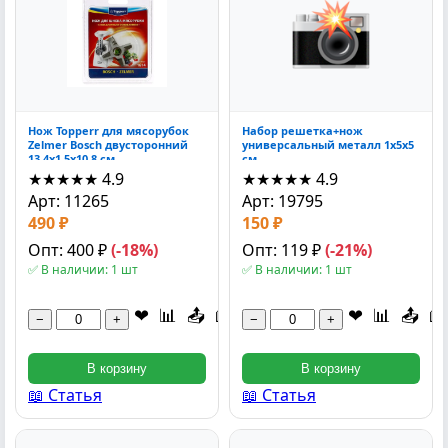
Нож Topperr для мясорубок
Набор решетка+нож
Zelmer Bosch двусторонний
универсальный металл 1x5x5
13.4x1.5x10.8 см
см
★★★★★
4.9
★★★★★
4.9
Арт: 11265
Арт: 19795
490 ₽
150 ₽
Опт: 400 ₽
(-18%)
Опт: 119 ₽
(-21%)
✅ В наличии: 1 шт
✅ В наличии: 1 шт
❤
📊
📤
📖
❤
📊
📤
📖
−
+
−
+
В корзину
В корзину
📖 Статья
📖 Статья