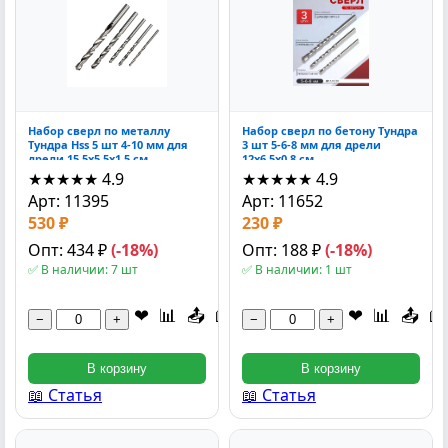
Набор сверл по металлу
Набор сверл по бетону Тундра
Тундра Hss 5 шт 4-10 мм для
3 шт 5-6-8 мм для дрели
дрели 15.5x5.5x1.5 см
12x6.5x0.8 см
★★★★★
4.9
★★★★★
4.9
Арт: 11395
Арт: 11652
530 ₽
230 ₽
Опт: 434 ₽
(-18%)
Опт: 188 ₽
(-18%)
✅ В наличии: 7 шт
✅ В наличии: 1 шт
❤
📊
📤
📖
❤
📊
📤
📖
−
+
−
+
В корзину
В корзину
📖 Статья
📖 Статья