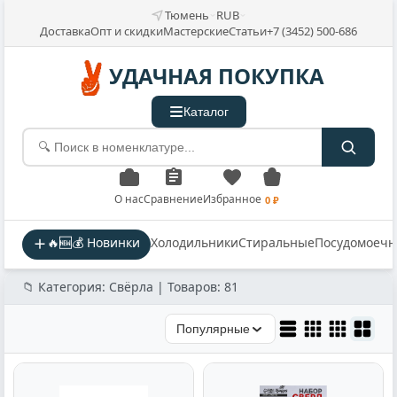
Тюмень
RUB
Доставка
Опт и скидки
Мастерские
Статьи
+7 (3452) 500-686
УДАЧНАЯ ПОКУПКА
Каталог
О нас
Сравнение
Избранное
0 ₽
🔥🆕💰 Новинки
Холодильники
Стиральные
Посудомоеч
📁 Категория: Свёрла | Товаров: 81
Популярные