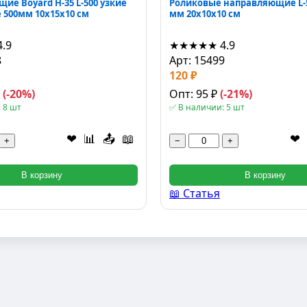
ие Boyard H-35 L-500 узкие
Роликовые направляющие L-5
500мм 10x15x10 см
мм 20x10x10 см
4.9
★★★★★
4.9
8
Арт: 15499
120 ₽
₽
(-20%)
Опт: 95 ₽
(-21%)
 8 шт
✅ В наличии: 5 шт
❤
📊
📤
📖
❤
+
−
+
В корзину
В корзину
📖 Статья