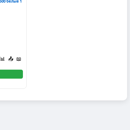
00 белые 1
📊
📤
📖