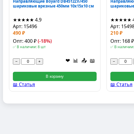
Направляющие Boyard DB4512Zn/450
Направляющ
шариковые врезные 450мм 10x15x10 см
шариковые 
★★★★★
4.9
★★★★★
Арт: 15496
Арт: 1549
490 ₽
210 ₽
Опт: 400 ₽
(-18%)
Опт: 168 
✅ В наличии: 8 шт
✅ В наличии:
❤
📊
📤
📖
−
+
−
В корзину
📖 Статья
📖 Статья