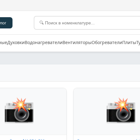
лог
ные
Духовки
Водонагреватели
Вентиляторы
Обогреватели
Плиты
Т