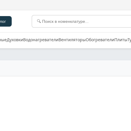
лог
ные
Духовки
Водонагреватели
Вентиляторы
Обогреватели
Плиты
Т