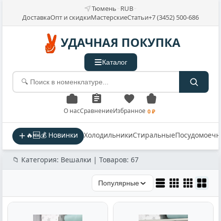
Тюмень
RUB
Доставка
Опт и скидки
Мастерские
Статьи
+7 (3452) 500-686
УДАЧНАЯ ПОКУПКА
Каталог
О нас
Сравнение
Избранное
0 ₽
🔥🆕💰 Новинки
Холодильники
Стиральные
Посудомоеч
📁 Категория: Вешалки | Товаров: 67
Популярные