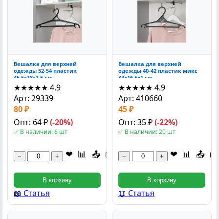
Вешалка для верхней
Вешалка для верхней
одежды 52-54 пластик
одежды 40-42 пластик микс
45.5x18x1.5 см
34x16.5x1 см
★★★★★
4.9
★★★★★
4.9
Арт: 29339
Арт: 410660
80 ₽
45 ₽
Опт: 64 ₽
(-20%)
Опт: 35 ₽
(-22%)
✅ В наличии: 6 шт
✅ В наличии: 20 шт
❤
📊
📤
📖
❤
📊
📤
📖
−
+
−
+
В корзину
В корзину
📖 Статья
📖 Статья