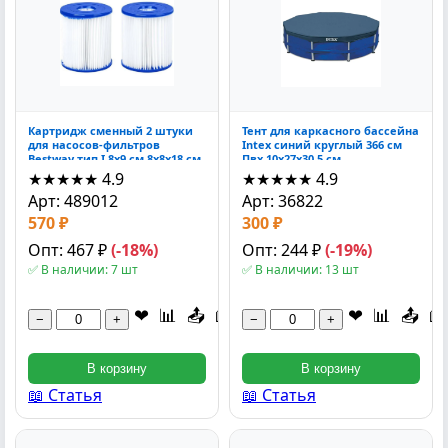
Картридж сменный 2 штуки
Тент для каркасного бассейна
для насосов-фильтров
Intex синий круглый 366 см
Bestway тип I 8x9 см 8x8x18 см
Пвх 10x27x30.5 см
★★★★★
4.9
★★★★★
4.9
Арт: 489012
Арт: 36822
570 ₽
300 ₽
Опт: 467 ₽
(-18%)
Опт: 244 ₽
(-19%)
✅ В наличии: 7 шт
✅ В наличии: 13 шт
❤
📊
📤
📖
❤
📊
📤
📖
−
+
−
+
В корзину
В корзину
📖 Статья
📖 Статья