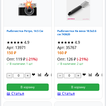
Рыбочистка Ретро, 14.5 См
Рыбочистка На века 18.5х3.6
см 743620
★★★★★
4.9
★★★★★
4.9
Арт: 13971
Арт: 35767
150 ₽
160 ₽
Опт: 119 ₽
(-21%)
Опт: 126 ₽
(-21%)
✅ В наличии: 1 шт
✅ В наличии: 2 шт
❤
📊
📤
📖
❤
📊
📤
📖
−
+
−
+
В корзину
В корзину
📖 Статья
📖 Статья